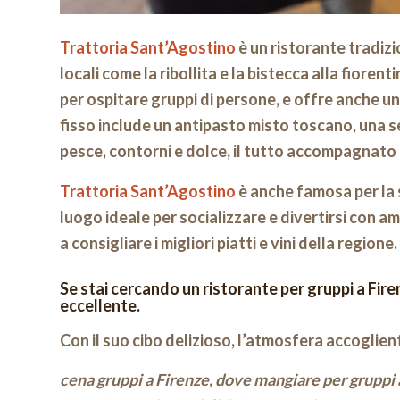
Trattoria Sant’Agostino
è un ristorante tradizio
locali come la ribollita e la bistecca alla fioren
per ospitare gruppi di persone, e offre anche un 
fisso include un antipasto misto toscano, una se
pesce, contorni e dolce, il tutto accompagnato 
Trattoria Sant’Agostino
è anche famosa per la 
luogo ideale per socializzare e divertirsi con ami
a consigliare i migliori piatti e vini della regione.
Se stai cercando un ristorante per gruppi a Fire
eccellente.
Con il suo cibo delizioso, l’atmosfera accoglient
cena gruppi a Firenze, dove mangiare per gruppi 