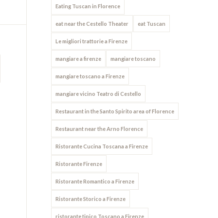
Eating Tuscan in Florence
eat near the Cestello Theater
eat Tuscan
Le migliori trattorie a Firenze
mangiare a firenze
mangiare toscano
mangiare toscano a Firenze
mangiare vicino Teatro di Cestello
Restaurant in the Santo Spirito area of Florence
Restaurant near the Arno Florence
Ristorante Cucina Toscana a Firenze
Ristorante Firenze
Ristorante Romantico a Firenze
Ristorante Storico a Firenze
ristorante tipico Toscano a Firenze