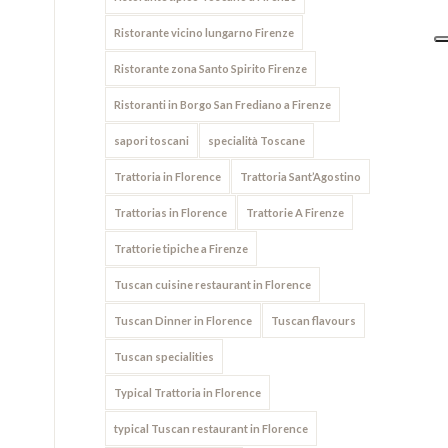
Ristorante vicino lungarno Firenze
Ristorante zona Santo Spirito Firenze
Ristoranti in Borgo San Frediano a Firenze
sapori toscani
specialità Toscane
Trattoria in Florence
Trattoria Sant’Agostino
Trattorias in Florence
Trattorie A Firenze‎
Trattorie tipiche a Firenze
Tuscan cuisine restaurant in Florence
Tuscan Dinner in Florence
Tuscan flavours
Tuscan specialities
Typical Trattoria in Florence
typical Tuscan restaurant in Florence