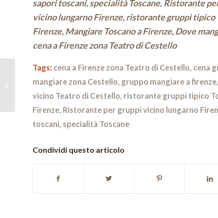
sapori toscani, specialità Toscane, Ristorante pe
vicino lungarno Firenze, ristorante gruppi tipico
Firenze, Mangiare Toscano a Firenze, Dove mangi
cena a Firenze zona Teatro di Cestello
Tags:
cena a Firenze zona Teatro di Cestello
,
cena g
Esperienza culinaria eccezionale
mangiare zona Cestello
,
gruppo mangiare a firenze
per gruppi nel cuore di Firenze
vicino Teatro di Cestello
,
ristorante gruppi tipico T
Firenze
,
Ristorante per gruppi vicino lungarno Fire
toscani
,
specialità Toscane
Condividi questo articolo