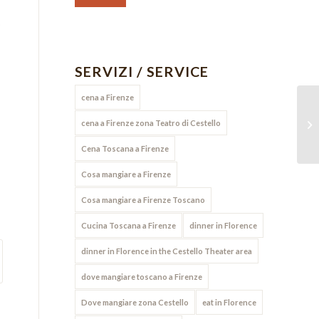
SERVIZI / SERVICE
cena a Firenze
Ri
cena a Firenze zona Teatro di Cestello
Cena Toscana a Firenze
Cosa mangiare a Firenze
Cosa mangiare a Firenze Toscano
Cucina Toscana a Firenze
dinner in Florence
dinner in Florence in the Cestello Theater area
dove mangiare toscano a Firenze
Dove mangiare zona Cestello
eat in Florence